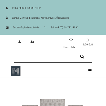
VILLA MÖBEL ONLINE SHOP
Sichere Zahlung: Easycredit, Klarna, PayPal, Überweisung
Email: info@villamoebel.de |
Tel: +49 (0) 69 79219084
0,00 EUR
Wunschliste
☰