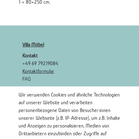
1 × 80×250 cm.
Villa Möbel
Kontakt
+49 69 79219084
Kontaktformular
FAQ
Wir verwenden Cookies und ähnliche Technologien
Rechtliches
auf unserer Website und verarbeiten
AGB
personenbezogene Daten von Besucher:innen
Widerrufsrecht
unserer Webseite (z.B. IP-Adresse), um z.B. Inhalte
Widerrufsformular
und Anzeigen zu personalisieren, Medien von
Impressum
Drittanbietern einzubinden oder Zugriffe auf
Datenschutzerklärung