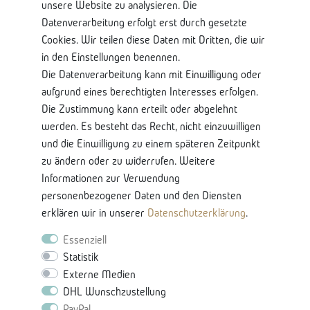
unsere Website zu analysieren. Die
Datenverarbeitung erfolgt erst durch gesetzte
Shop Service
Cookies. Wir teilen diese Daten mit Dritten, die wir
in den Einstellungen benennen.
Kontaktseite
Die Datenverarbeitung kann mit Einwilligung oder
Mein Konto
aufgrund eines berechtigten Interesses erfolgen.
Über Uns
Die Zustimmung kann erteilt oder abgelehnt
Lieferung und Retoure
werden. Es besteht das Recht, nicht einzuwilligen
Bankkontodaten
und die Einwilligung zu einem späteren Zeitpunkt
zu ändern oder zu widerrufen. Weitere
Nützliche Informationen
Informationen zur Verwendung
Glossar-Ratgeberinhalten
personenbezogener Daten und den Diensten
Produkteigenschaften & Pflege
erklären wir in unserer
Daten­schutz­erklärung
.
Karriere
Essenziell
Statistik
Externe Medien
DHL Wunschzustellung
PayPal