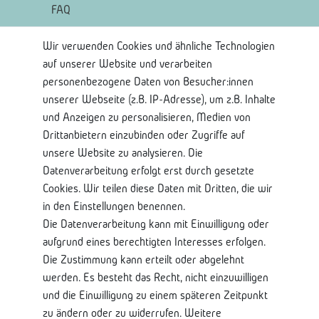
FAQ
Wir verwenden Cookies und ähnliche Technologien
Rechtliches
auf unserer Website und verarbeiten
AGB
personenbezogene Daten von Besucher:innen
Widerrufsrecht
unserer Webseite (z.B. IP-Adresse), um z.B. Inhalte
Widerrufsformular
und Anzeigen zu personalisieren, Medien von
Impressum
Drittanbietern einzubinden oder Zugriffe auf
Datenschutzerklärung
unsere Website zu analysieren. Die
Datenverarbeitung erfolgt erst durch gesetzte
Shop Service
Cookies. Wir teilen diese Daten mit Dritten, die wir
in den Einstellungen benennen.
Kontaktseite
Die Datenverarbeitung kann mit Einwilligung oder
Mein Konto
aufgrund eines berechtigten Interesses erfolgen.
Über Uns
Die Zustimmung kann erteilt oder abgelehnt
Lieferung und Retoure
werden. Es besteht das Recht, nicht einzuwilligen
Bankkontodaten
und die Einwilligung zu einem späteren Zeitpunkt
zu ändern oder zu widerrufen. Weitere
Nützliche Informationen