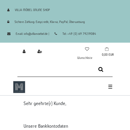
VILLA MÖBEL ONLINE SHOP
Sichere Zahlung: Easycredit, Klarna, PayPal, Überweisung
Email: info@villamoebel.de |
Tel: +49 (0) 69 79219084
0,00 EUR
Wunschliste
☰
Sehr geehrte(r) Kunde,
Unsere Bankkontodaten