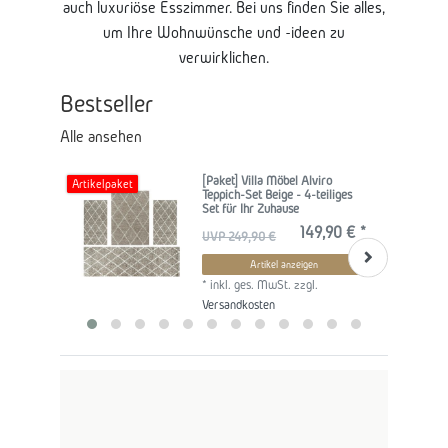
auch luxuriöse Esszimmer. Bei uns finden Sie alles,
um Ihre Wohnwünsche und -ideen zu
verwirklichen.
Bestseller
Alle ansehen
[Paket] Villa Möbel Alviro
Artikelpaket
Art
Teppich-Set Beige - 4-teiliges
Set für Ihr Zuhause
149,90 € *
UVP 249,90 €
Artikel anzeigen
*
inkl. ges. MwSt.
zzgl.
Versandkosten