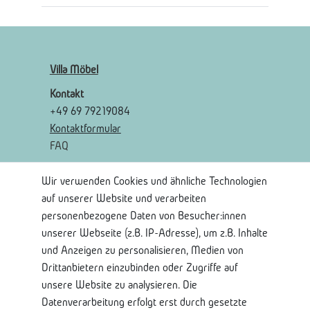
Villa Möbel
Kontakt
+49 69 79219084
Kontaktformular
FAQ
Wir verwenden Cookies und ähnliche Technologien
Rechtliches
auf unserer Website und verarbeiten
AGB
personenbezogene Daten von Besucher:innen
Widerrufsrecht
unserer Webseite (z.B. IP-Adresse), um z.B. Inhalte
Widerrufsformular
und Anzeigen zu personalisieren, Medien von
Impressum
Drittanbietern einzubinden oder Zugriffe auf
Datenschutzerklärung
unsere Website zu analysieren. Die
Datenverarbeitung erfolgt erst durch gesetzte