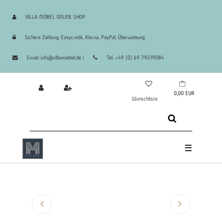
VILLA MÖBEL ONLINE SHOP
Sichere Zahlung: Easycredit, Klarna, PayPal, Überweisung
Email: info@villamoebel.de |
Tel: +49 (0) 69 79219084
0,00 EUR
Wunschliste
☰
Zurück
Nächste