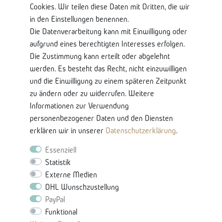
Shop Service
Cookies. Wir teilen diese Daten mit Dritten, die wir
in den Einstellungen benennen.
Kontaktseite
Die Datenverarbeitung kann mit Einwilligung oder
Mein Konto
aufgrund eines berechtigten Interesses erfolgen.
Über Uns
Die Zustimmung kann erteilt oder abgelehnt
Lieferung und Retoure
werden. Es besteht das Recht, nicht einzuwilligen
Bankkontodaten
und die Einwilligung zu einem späteren Zeitpunkt
zu ändern oder zu widerrufen. Weitere
Nützliche Informationen
Informationen zur Verwendung
Glossar-Ratgeberinhalten
personenbezogener Daten und den Diensten
Produkteigenschaften & Pflege
erklären wir in unserer
Daten­schutz­erklärung
.
Karriere
Essenziell
Statistik
Externe Medien
DHL Wunschzustellung
PayPal
Funktional
Vertrag Widerrufen -