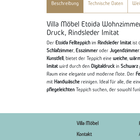
Beschreibung
Technische Daten
Wei
Villa Möbel Etoida Wohnzimmer
Druck, Rindsleder Imitat
Der
Etoida Fellteppich
im
Rindsleder Imitat
ist 
Schlafzimmer
,
Esszimmer
oder
Jugendzimmer
Kunstfell
, bietet der Teppich eine
weiche
,
wär
Imitat
wird durch den
Digitaldruck
in
Schwarz
Raum eine elegante und moderne Note. Der
Fe
mit
Handwäsche
reinigen. Ideal für alle, die ei
pflegeleichten
Teppich suchen, der sowohl funkti
Villa Möbel
Kontakt