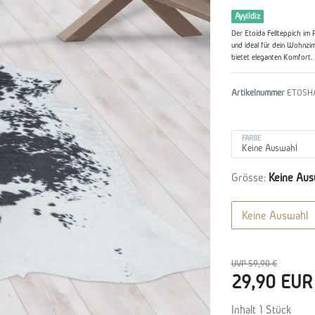
Ayyildiz
Der Etoida Fellteppich im R
und ideal für dein Wohnzi
bietet eleganten Komfort.
Artikelnummer
ETOSH
FARBE
Grösse:
Keine Aus
Keine Auswahl
UVP 59,90 €
29,90 EU
Inhalt
1
Stück