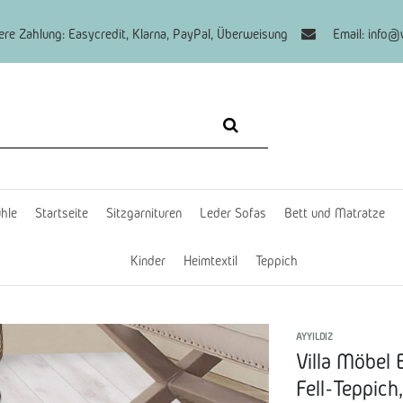
re Zahlung: Easycredit, Klarna, PayPal, Überweisung
Email: info@v
hle
Startseite
Sitzgarnituren
Leder Sofas
Bett und Matratze
Kinder
Heimtextil
Teppich
AYYILDIZ
Villa Möbel
Fell-Teppich