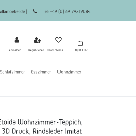
illamoebel.de |
Tel: +49 (0) 69 79219084
Anmelden
Registrieren
Wunschliste
0,00 EUR
Schlafzimmer
Esszimmer
Wohnzimmer
 Etoida Wohnzimmer-Teppich,
, 3D Druck, Rindsleder Imitat