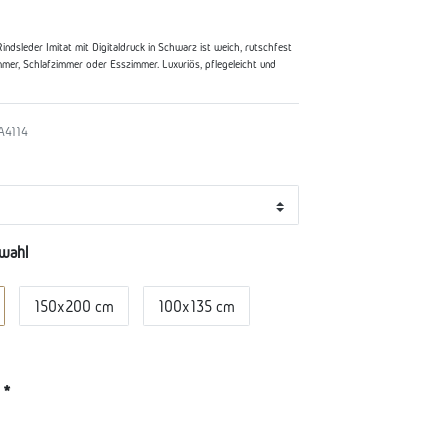
indsleder Imitat mit Digitaldruck in Schwarz ist weich, rutschfest
mmer, Schlafzimmer oder Esszimmer. Luxuriös, pflegeleicht und
A4114
wahl
150x200 cm
100x135 cm
*
R