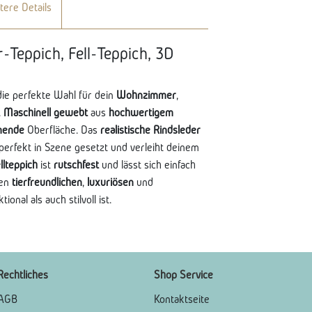
tere Details
-Teppich, Fell-Teppich, 3D
die perfekte Wahl für dein
Wohnzimmer
,
.
Maschinell gewebt
aus
hochwertigem
mende
Oberfläche. Das
realistische Rindsleder
perfekt in Szene gesetzt und verleiht deinem
llteppich
ist
rutschfest
und lässt sich einfach
nen
tierfreundlichen
,
luxuriösen
und
onal als auch stilvoll ist.
Rechtliches
Shop Service
AGB
Kontaktseite