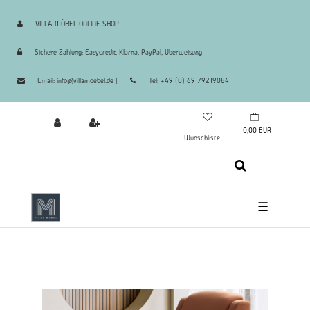
VILLA MÖBEL ONLINE SHOP
Sichere Zahlung: Easycredit, Klarna, PayPal, Überweisung
Email: info@villamoebel.de |
Tel: +49 (0) 69 79219084
0,00 EUR
Wunschliste
☰