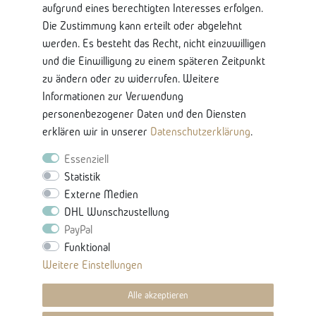
aufgrund eines berechtigten Interesses erfolgen.
Über Uns
Die Zustimmung kann erteilt oder abgelehnt
Lieferung und Retoure
werden. Es besteht das Recht, nicht einzuwilligen
Bankkontodaten
und die Einwilligung zu einem späteren Zeitpunkt
zu ändern oder zu widerrufen. Weitere
Nützliche Informationen
Informationen zur Verwendung
Glossar-Ratgeberinhalten
personenbezogener Daten und den Diensten
Produkteigenschaften & Pflege
erklären wir in unserer
Daten­schutz­erklärung
.
Karriere
Essenziell
Statistik
Externe Medien
DHL Wunschzustellung
PayPal
Funktional
Vertrag Widerrufen -
Weitere Einstellungen
Widerrufsbutton
Alle akzeptieren
© 2021 Villa Möbel