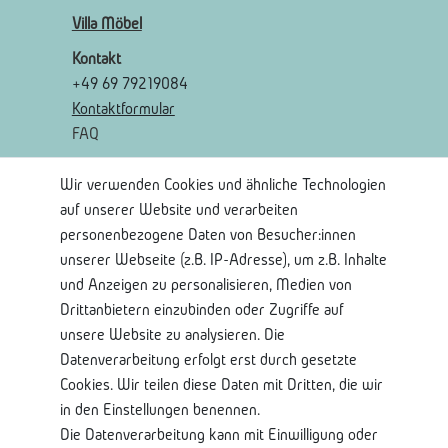
Villa Möbel
Kontakt
+49 69 79219084
Kontaktformular
FAQ
Wir verwenden Cookies und ähnliche Technologien
Rechtliches
auf unserer Website und verarbeiten
AGB
personenbezogene Daten von Besucher:innen
Widerrufsrecht
unserer Webseite (z.B. IP-Adresse), um z.B. Inhalte
Widerrufsformular
und Anzeigen zu personalisieren, Medien von
Impressum
Drittanbietern einzubinden oder Zugriffe auf
Datenschutzerklärung
unsere Website zu analysieren. Die
Datenverarbeitung erfolgt erst durch gesetzte
Shop Service
Cookies. Wir teilen diese Daten mit Dritten, die wir
in den Einstellungen benennen.
Kontaktseite
Die Datenverarbeitung kann mit Einwilligung oder
Mein Konto