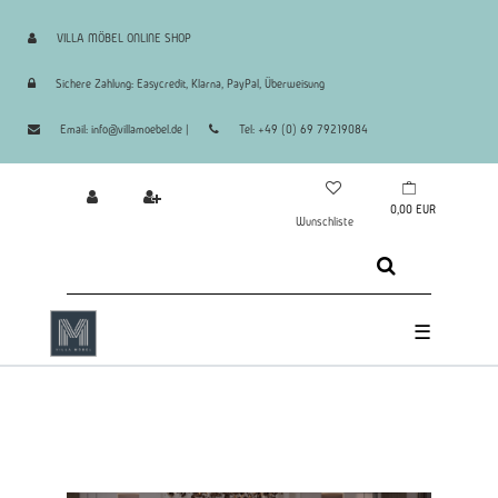
VILLA MÖBEL ONLINE SHOP
Sichere Zahlung: Easycredit, Klarna, PayPal, Überweisung
Email: info@villamoebel.de |
Tel: +49 (0) 69 79219084
0,00 EUR
Wunschliste
☰