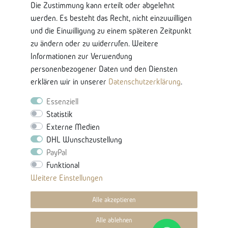
Die Zustimmung kann erteilt oder abgelehnt
Lieferung und Retoure
werden. Es besteht das Recht, nicht einzuwilligen
Bankkontodaten
und die Einwilligung zu einem späteren Zeitpunkt
zu ändern oder zu widerrufen. Weitere
Nützliche Informationen
Informationen zur Verwendung
Glossar-Ratgeberinhalten
personenbezogener Daten und den Diensten
Produkteigenschaften & Pflege
erklären wir in unserer
Daten­schutz­erklärung
.
Karriere
Essenziell
Statistik
Externe Medien
DHL Wunschzustellung
PayPal
Funktional
Vertrag Widerrufen -
Weitere Einstellungen
Widerrufsbutton
Alle akzeptieren
© 2021 Villa Möbel
Alle ablehnen