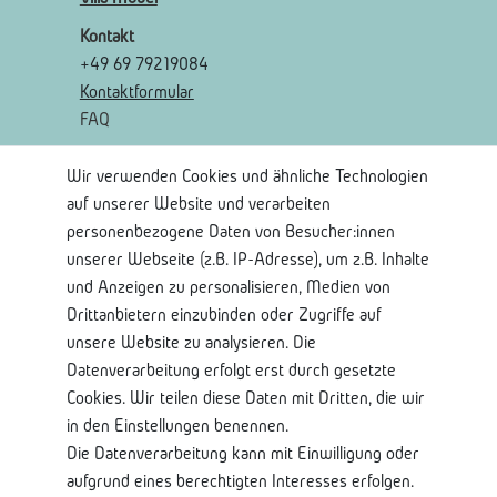
Kontakt
+49 69 79219084
Kontaktformular
FAQ
Wir verwenden Cookies und ähnliche Technologien
Rechtliches
auf unserer Website und verarbeiten
AGB
personenbezogene Daten von Besucher:innen
Widerrufsrecht
unserer Webseite (z.B. IP-Adresse), um z.B. Inhalte
Widerrufsformular
und Anzeigen zu personalisieren, Medien von
Impressum
Drittanbietern einzubinden oder Zugriffe auf
Datenschutzerklärung
unsere Website zu analysieren. Die
Datenverarbeitung erfolgt erst durch gesetzte
Shop Service
Cookies. Wir teilen diese Daten mit Dritten, die wir
in den Einstellungen benennen.
Kontaktseite
Die Datenverarbeitung kann mit Einwilligung oder
Mein Konto
aufgrund eines berechtigten Interesses erfolgen.
Über Uns