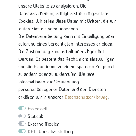
Datenschutzerklärung
unsere Website zu analysieren. Die
Datenverarbeitung erfolgt erst durch gesetzte
Shop Service
Cookies. Wir teilen diese Daten mit Dritten, die wir
in den Einstellungen benennen.
Kontaktseite
Die Datenverarbeitung kann mit Einwilligung oder
Mein Konto
aufgrund eines berechtigten Interesses erfolgen.
Über Uns
Die Zustimmung kann erteilt oder abgelehnt
Lieferung und Retoure
werden. Es besteht das Recht, nicht einzuwilligen
Bankkontodaten
und die Einwilligung zu einem späteren Zeitpunkt
zu ändern oder zu widerrufen. Weitere
Nützliche Informationen
Informationen zur Verwendung
Glossar-Ratgeberinhalten
personenbezogener Daten und den Diensten
Produkteigenschaften & Pflege
erklären wir in unserer
Daten­schutz­erklärung
.
Karriere
Essenziell
Statistik
Externe Medien
DHL Wunschzustellung