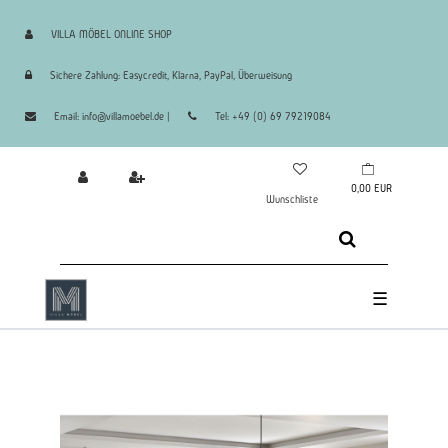
VILLA MÖBEL ONLINE SHOP
Sichere Zahlung: Easycredit, Klarna, PayPal, Überweisung
Email: info@villamoebel.de |
Tel: +49 (0) 69 79219084
0,00 EUR
Wunschliste
☰