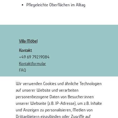
Pflegeleichte Oberflächen im Alltag
Villa Möbel
Kontakt
+49 69 79219084
Kontaktformular
FAQ
Wir verwenden Cookies und ähnliche Technologien
Rechtliches
auf unserer Website und verarbeiten
AGB
personenbezogene Daten von Besucher:innen
Widerrufsrecht
unserer Webseite (z.B. IP-Adresse), um z.B. Inhalte
Widerrufsformular
und Anzeigen zu personalisieren, Medien von
Impressum
Drittanbietern einzubinden oder Zugriffe auf