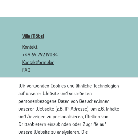
Villa Möbel
Kontakt
+49 69 79219084
Kontaktformular
FAQ
Wir verwenden Cookies und ähnliche Technologien
Rechtliches
auf unserer Website und verarbeiten
AGB
personenbezogene Daten von Besucher:innen
Widerrufsrecht
unserer Webseite (z.B. IP-Adresse), um z.B. Inhalte
Widerrufsformular
und Anzeigen zu personalisieren, Medien von
Impressum
Drittanbietern einzubinden oder Zugriffe auf
Datenschutzerklärung
unsere Website zu analysieren. Die