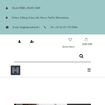
VILLA MÖBEL ONLINE SHOP
Sichere Zahlung: Easycredit, Klarna, PayPal, Überweisung
Email: info@villamoebel.de |
Tel: +49 (0) 69 79219084
0,00 EUR
Wunschliste
☰