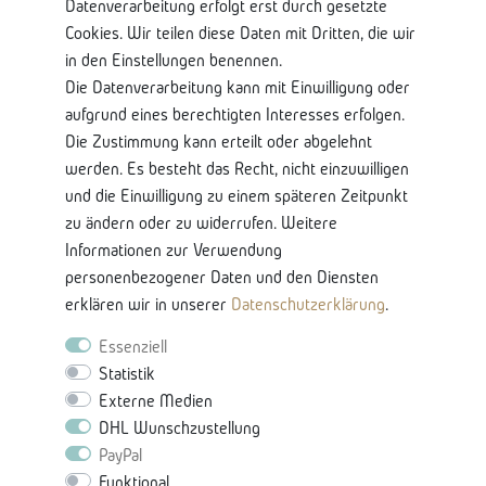
Datenverarbeitung erfolgt erst durch gesetzte
Shop Service
Cookies. Wir teilen diese Daten mit Dritten, die wir
in den Einstellungen benennen.
Kontaktseite
Die Datenverarbeitung kann mit Einwilligung oder
Mein Konto
aufgrund eines berechtigten Interesses erfolgen.
Über Uns
Die Zustimmung kann erteilt oder abgelehnt
Lieferung und Retoure
werden. Es besteht das Recht, nicht einzuwilligen
Bankkontodaten
und die Einwilligung zu einem späteren Zeitpunkt
zu ändern oder zu widerrufen. Weitere
Nützliche Informationen
Informationen zur Verwendung
Glossar-Ratgeberinhalten
personenbezogener Daten und den Diensten
Produkteigenschaften & Pflege
erklären wir in unserer
Daten­schutz­erklärung
.
Karriere
Essenziell
Statistik
Externe Medien
DHL Wunschzustellung
PayPal
Funktional