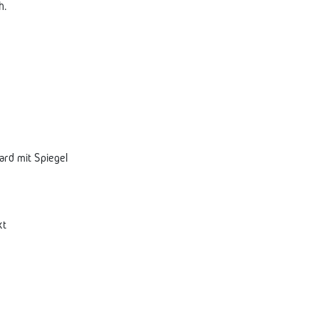
h.
ard mit Spiegel
kt