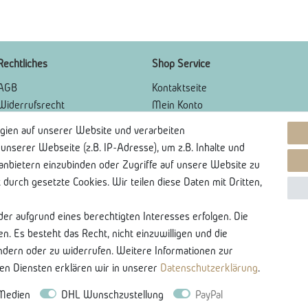
Rechtliches
Shop Service
AGB
Kontaktseite
Widerrufsrecht
Mein Konto
Widerrufsformular
Über Uns
gien auf unserer Website und verarbeiten
Impressum
Lieferung und Retoure
serer Webseite (z.B. IP-Adresse), um z.B. Inhalte und
Datenschutzerklärung
Bankkontodaten
tanbietern einzubinden oder Zugriffe auf unsere Website zu
t durch gesetzte Cookies. Wir teilen diese Daten mit Dritten,
der aufgrund eines berechtigten Interesses erfolgen. Die
. Es besteht das Recht, nicht einzuwilligen und die
ändern oder zu widerrufen. Weitere Informationen zur
Vertrag Widerrufen - Widerrufsbutton
 Diensten erklären wir in unserer
Daten­schutz­erklärung
.
Medien
DHL Wunschzustellung
PayPal
© 2021 Villa Möbel