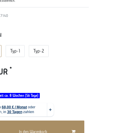
 Essbereich.
7140
l
Typ-1
Typ-2
*
EUR
eit ca. 8 Wochen (56 Tage)
In den Warenkorb