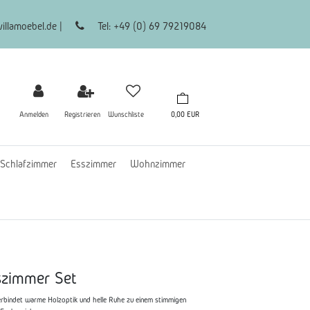
illamoebel.de |
Tel: +49 (0) 69 79219084
Anmelden
Registrieren
Wunschliste
0,00 EUR
Schlafzimmer
Esszimmer
Wohnzimmer
szimmer Set
rbindet warme Holzoptik und helle Ruhe zu einem stimmigen