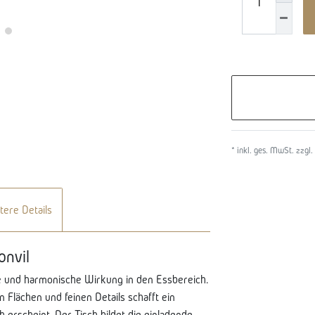
* inkl. ges. MwSt. zzgl.
tere Details
onvil
ge und harmonische Wirkung in den Essbereich.
 Flächen und feinen Details schafft ein
h erscheint. Der Tisch bildet die einladende