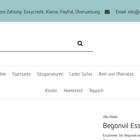
re Zahlung: Easycredit, Klarna, PayPal, Überweisung
Email: info@v
hle
Startseite
Sitzgarnituren
Leder Sofas
Bett und Matratze
Kinder
Heimtextil
Teppich
Villa Möbel
Begonvil Es
Esszimmer Set Begonvil ve