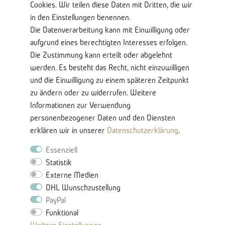
Shop Service
Cookies. Wir teilen diese Daten mit Dritten, die wir
in den Einstellungen benennen.
Kontaktseite
Die Datenverarbeitung kann mit Einwilligung oder
Mein Konto
aufgrund eines berechtigten Interesses erfolgen.
Über Uns
Die Zustimmung kann erteilt oder abgelehnt
Lieferung und Retoure
werden. Es besteht das Recht, nicht einzuwilligen
Bankkontodaten
und die Einwilligung zu einem späteren Zeitpunkt
zu ändern oder zu widerrufen. Weitere
Nützliche Informationen
Informationen zur Verwendung
Glossar-Ratgeberinhalten
personenbezogener Daten und den Diensten
Produkteigenschaften & Pflege
erklären wir in unserer
Daten­schutz­erklärung
.
Karriere
Essenziell
Statistik
Externe Medien
DHL Wunschzustellung
PayPal
Funktional
Vertrag Widerrufen -