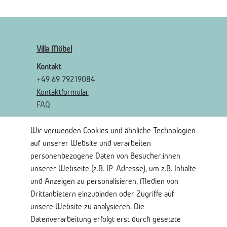
Villa Möbel
Kontakt
+49 69 79219084
Kontaktformular
FAQ
Wir verwenden Cookies und ähnliche Technologien
Rechtliches
auf unserer Website und verarbeiten
AGB
personenbezogene Daten von Besucher:innen
Widerrufsrecht
unserer Webseite (z.B. IP-Adresse), um z.B. Inhalte
Widerrufsformular
und Anzeigen zu personalisieren, Medien von
Impressum
Drittanbietern einzubinden oder Zugriffe auf
Datenschutzerklärung
unsere Website zu analysieren. Die
Datenverarbeitung erfolgt erst durch gesetzte