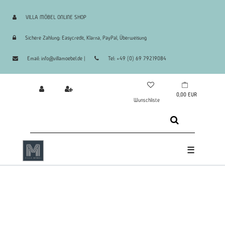
VILLA MÖBEL ONLINE SHOP
Sichere Zahlung: Easycredit, Klarna, PayPal, Überweisung
Email: info@villamoebel.de |
Tel: +49 (0) 69 79219084
0,00 EUR
Wunschliste
☰