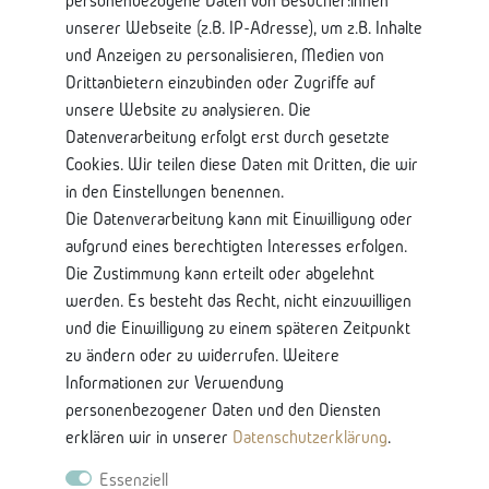
personenbezogene Daten von Besucher:innen
Widerrufsrecht
unserer Webseite (z.B. IP-Adresse), um z.B. Inhalte
Widerrufsformular
und Anzeigen zu personalisieren, Medien von
Impressum
Drittanbietern einzubinden oder Zugriffe auf
Datenschutzerklärung
unsere Website zu analysieren. Die
Datenverarbeitung erfolgt erst durch gesetzte
Shop Service
Cookies. Wir teilen diese Daten mit Dritten, die wir
in den Einstellungen benennen.
Kontaktseite
Die Datenverarbeitung kann mit Einwilligung oder
Mein Konto
aufgrund eines berechtigten Interesses erfolgen.
Über Uns
Die Zustimmung kann erteilt oder abgelehnt
Lieferung und Retoure
werden. Es besteht das Recht, nicht einzuwilligen
Bankkontodaten
und die Einwilligung zu einem späteren Zeitpunkt
zu ändern oder zu widerrufen. Weitere
Nützliche Informationen
Informationen zur Verwendung
Glossar-Ratgeberinhalten
personenbezogener Daten und den Diensten
Produkteigenschaften & Pflege
erklären wir in unserer
Daten­schutz­erklärung
.
Karriere
Essenziell