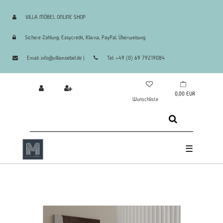
VILLA MÖBEL ONLINE SHOP
Sichere Zahlung: Easycredit, Klarna, PayPal, Überweisung
Email: info@villamoebel.de |
Tel: +49 (0) 69 79219084
0,00 EUR
Wunschliste
☰