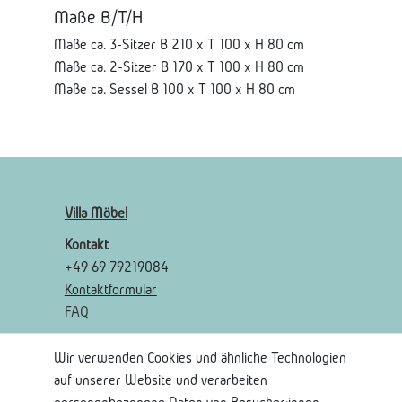
Maße B/T/H
Maße ca. 3-Sitzer B 210 x T 100 x H 80 cm
Maße ca. 2-Sitzer B 170 x T 100 x H 80 cm
Maße ca. Sessel B 100 x T 100 x H 80 cm
Villa Möbel
Kontakt
+49 69 79219084
Kontaktformular
FAQ
Wir verwenden Cookies und ähnliche Technologien
Rechtliches
auf unserer Website und verarbeiten
AGB