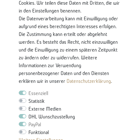
Shop Service
Cookies. Wir teilen diese Daten mit Dritten, die wir
in den Einstellungen benennen.
Kontaktseite
Die Datenverarbeitung kann mit Einwilligung oder
Mein Konto
aufgrund eines berechtigten Interesses erfolgen.
Über Uns
Die Zustimmung kann erteilt oder abgelehnt
Lieferung und Retoure
werden. Es besteht das Recht, nicht einzuwilligen
Bankkontodaten
und die Einwilligung zu einem späteren Zeitpunkt
zu ändern oder zu widerrufen. Weitere
Nützliche Informationen
Informationen zur Verwendung
Glossar-Ratgeberinhalten
personenbezogener Daten und den Diensten
Produkteigenschaften & Pflege
erklären wir in unserer
Daten­schutz­erklärung
.
Karriere
Essenziell
Statistik
Externe Medien
DHL Wunschzustellung
PayPal
Funktional
Vertrag Widerrufen -