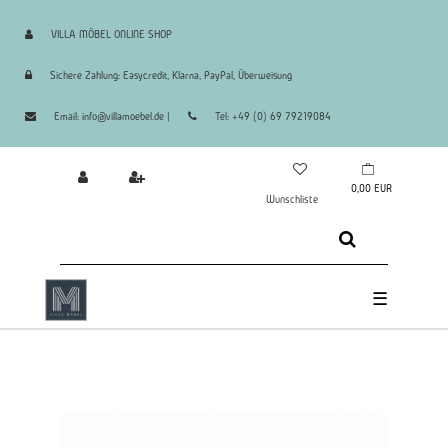
VILLA MÖBEL ONLINE SHOP
Sichere Zahlung: Easycredit, Klarna, PayPal, Überweisung
Email: info@villamoebel.de |
Tel: +49 (0) 69 79219084
0,00 EUR
Wunschliste
☰