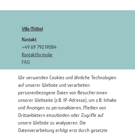
Villa Möbel
Kontakt
+49 69 79219084
Kontaktformular
FAQ
Wir verwenden Cookies und ähnliche Technologien
Rechtliches
auf unserer Website und verarbeiten
AGB
personenbezogene Daten von Besucher:innen
Widerrufsrecht
unserer Webseite (z.B. IP-Adresse), um z.B. Inhalte
Widerrufsformular
und Anzeigen zu personalisieren, Medien von
Impressum
Drittanbietern einzubinden oder Zugriffe auf
Datenschutzerklärung
unsere Website zu analysieren. Die
Datenverarbeitung erfolgt erst durch gesetzte