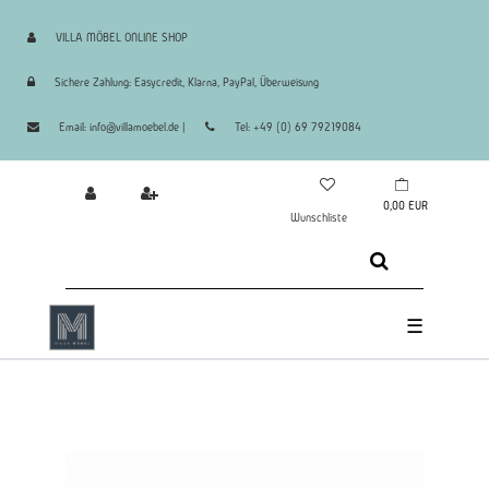
VILLA MÖBEL ONLINE SHOP
Sichere Zahlung: Easycredit, Klarna, PayPal, Überweisung
Email: info@villamoebel.de |
Tel: +49 (0) 69 79219084
0,00 EUR
Wunschliste
☰