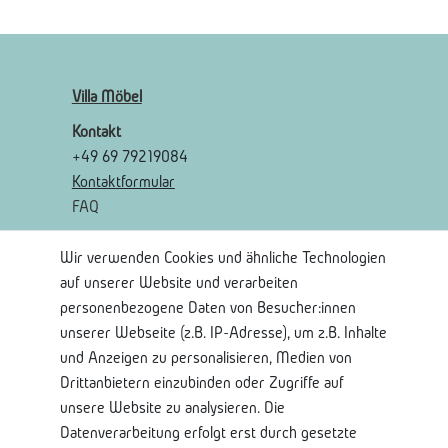
Villa Möbel
Kontakt
+49 69 79219084
Kontaktformular
FAQ
Wir verwenden Cookies und ähnliche Technologien
Rechtliches
auf unserer Website und verarbeiten
AGB
personenbezogene Daten von Besucher:innen
Widerrufsrecht
unserer Webseite (z.B. IP-Adresse), um z.B. Inhalte
Widerrufsformular
und Anzeigen zu personalisieren, Medien von
Impressum
Drittanbietern einzubinden oder Zugriffe auf
Datenschutzerklärung
unsere Website zu analysieren. Die
Datenverarbeitung erfolgt erst durch gesetzte