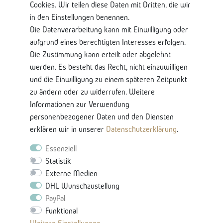
Shop Service
Cookies. Wir teilen diese Daten mit Dritten, die wir
in den Einstellungen benennen.
Kontaktseite
Die Datenverarbeitung kann mit Einwilligung oder
Mein Konto
aufgrund eines berechtigten Interesses erfolgen.
Über Uns
Die Zustimmung kann erteilt oder abgelehnt
Lieferung und Retoure
werden. Es besteht das Recht, nicht einzuwilligen
Bankkontodaten
und die Einwilligung zu einem späteren Zeitpunkt
zu ändern oder zu widerrufen. Weitere
Nützliche Informationen
Informationen zur Verwendung
Glossar-Ratgeberinhalten
personenbezogener Daten und den Diensten
Produkteigenschaften & Pflege
erklären wir in unserer
Daten­schutz­erklärung
.
Karriere
Essenziell
Statistik
Externe Medien
DHL Wunschzustellung
PayPal
Funktional
Vertrag Widerrufen -