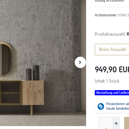
Wirkung im Essbereich.
Artikelnummer
O398-5
Produktauswahl:
K
Keine Auswahl
949,90 E
Inhalt
1
Stück
Herstellung und Lieferz