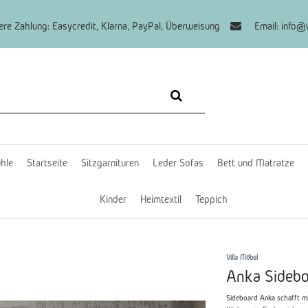
re Zahlung: Easycredit, Klarna, PayPal, Überweisung
Email: info@v
hle
Startseite
Sitzgarnituren
Leder Sofas
Bett und Matratze
Kinder
Heimtextil
Teppich
Villa Möbel
Anka Sideb
Sideboard Anka schafft mi