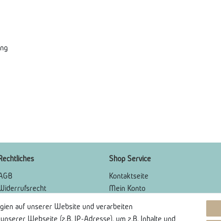
ung
Rechtliches
Shop Service
AGB
Kontaktseite
Widerrufsrecht
Mein Konto
Widerrufsformular
Über Uns
gien auf unserer Website und verarbeiten
Impressum
Lieferung und Retoure
serer Webseite (z.B. IP-Adresse), um z.B. Inhalte und