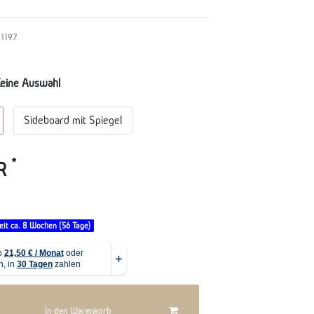
1197
eine Auswahl
Sideboard mit Spiegel
*
UR
eit ca. 8 Wochen (56 Tage)
In den Warenkorb