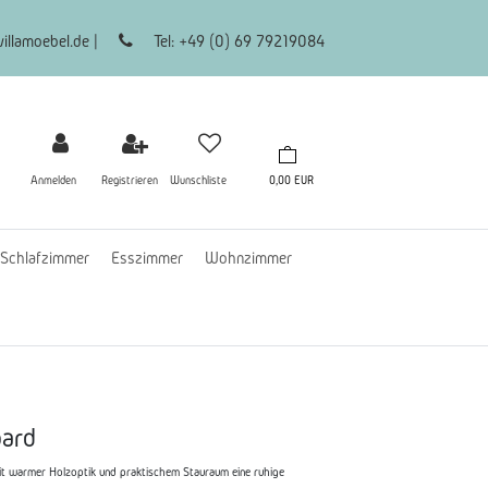
illamoebel.de |
Tel: +49 (0) 69 79219084
Anmelden
Registrieren
Wunschliste
0,00 EUR
Schlafzimmer
Esszimmer
Wohnzimmer
oard
t warmer Holzoptik und praktischem Stauraum eine ruhige