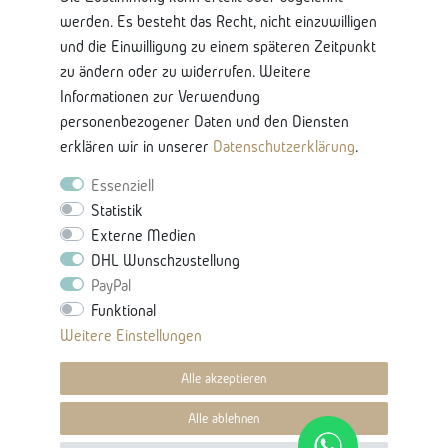
werden. Es besteht das Recht, nicht einzuwilligen
Bankkontodaten
und die Einwilligung zu einem späteren Zeitpunkt
zu ändern oder zu widerrufen. Weitere
Nützliche Informationen
Informationen zur Verwendung
Glossar-Ratgeberinhalten
personenbezogener Daten und den Diensten
Produkteigenschaften & Pflege
erklären wir in unserer
Daten­schutz­erklärung
.
Karriere
Essenziell
Statistik
Externe Medien
DHL Wunschzustellung
PayPal
Funktional
Vertrag Widerrufen -
Weitere Einstellungen
Widerrufsbutton
Alle akzeptieren
© 2021 Villa Möbel
Alle ablehnen