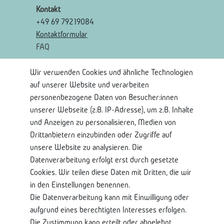
Kontakt
+49 69 79219084
Kontaktformular
FAQ
Wir verwenden Cookies und ähnliche Technologien
Rechtliches
auf unserer Website und verarbeiten
AGB
personenbezogene Daten von Besucher:innen
Widerrufsrecht
unserer Webseite (z.B. IP-Adresse), um z.B. Inhalte
Widerrufsformular
und Anzeigen zu personalisieren, Medien von
Impressum
Drittanbietern einzubinden oder Zugriffe auf
Datenschutzerklärung
unsere Website zu analysieren. Die
Datenverarbeitung erfolgt erst durch gesetzte
Shop Service
Cookies. Wir teilen diese Daten mit Dritten, die wir
in den Einstellungen benennen.
Kontaktseite
Die Datenverarbeitung kann mit Einwilligung oder
Mein Konto
aufgrund eines berechtigten Interesses erfolgen.
Über Uns
Die Zustimmung kann erteilt oder abgelehnt
Lieferung und Retoure