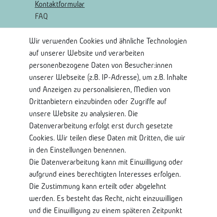
Kontaktformular
FAQ
Wir verwenden Cookies und ähnliche Technologien
Rechtliches
auf unserer Website und verarbeiten
AGB
personenbezogene Daten von Besucher:innen
Widerrufsrecht
unserer Webseite (z.B. IP-Adresse), um z.B. Inhalte
Widerrufsformular
und Anzeigen zu personalisieren, Medien von
Impressum
Drittanbietern einzubinden oder Zugriffe auf
Datenschutzerklärung
unsere Website zu analysieren. Die
Datenverarbeitung erfolgt erst durch gesetzte
Shop Service
Cookies. Wir teilen diese Daten mit Dritten, die wir
in den Einstellungen benennen.
Kontaktseite
Die Datenverarbeitung kann mit Einwilligung oder
Mein Konto
aufgrund eines berechtigten Interesses erfolgen.
Über Uns
Die Zustimmung kann erteilt oder abgelehnt
Lieferung und Retoure
werden. Es besteht das Recht, nicht einzuwilligen
Bankkontodaten
und die Einwilligung zu einem späteren Zeitpunkt