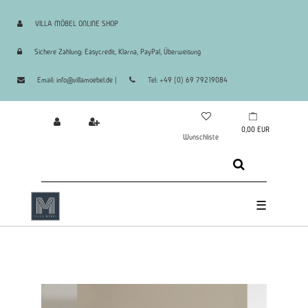
VILLA MÖBEL ONLINE SHOP
Sichere Zahlung: Easycredit, Klarna, PayPal, Überweisung
Email: info@villamoebel.de |
Tel: +49 (0) 69 79219084
0,00 EUR
Wunschliste
☰