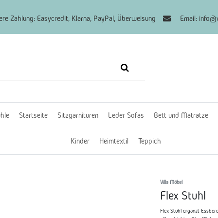
re Zahlung: Easycredit, Klarna, PayPal, Überweisung
Email: info@v
hle
Startseite
Sitzgarnituren
Leder Sofas
Bett und Matratze
Kinder
Heimtextil
Teppich
Villa Möbel
Flex Stuhl
Flex Stuhl ergänzt Essber