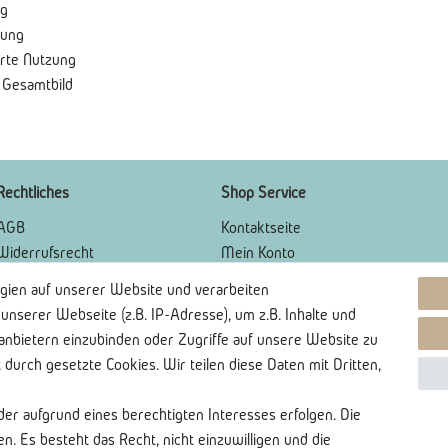
ag
kung
erte Nutzung
s Gesamtbild
Rechtliches
Shop Service
AGB
Kontaktseite
Widerrufsrecht
Mein Konto
Widerrufsformular
Über Uns
gien auf unserer Website und verarbeiten
Impressum
Lieferung und Retoure
serer Webseite (z.B. IP-Adresse), um z.B. Inhalte und
Datenschutzerklärung
Bankkontodaten
tanbietern einzubinden oder Zugriffe auf unsere Website zu
t durch gesetzte Cookies. Wir teilen diese Daten mit Dritten,
der aufgrund eines berechtigten Interesses erfolgen. Die
. Es besteht das Recht, nicht einzuwilligen und die