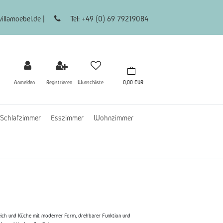
illamoebel.de |
Tel: +49 (0) 69 79219084
Anmelden
Registrieren
Wunschliste
0,00 EUR
Schlafzimmer
Esszimmer
Wohnzimmer
eich und Küche mit moderner Form, drehbarer Funktion und