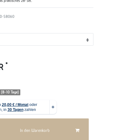
ls praktisches 2er Set.
0-58060
*
UR
 (8-10 Tage)
In den Warenkorb