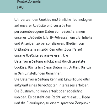
Kontaktformular
FAQ
Wir verwenden Cookies und ähnliche Technologien
Rechtliches
auf unserer Website und verarbeiten
AGB
personenbezogene Daten von Besucher:innen
Widerrufsrecht
unserer Webseite (z.B. IP-Adresse), um z.B. Inhalte
Widerrufsformular
und Anzeigen zu personalisieren, Medien von
Impressum
Drittanbietern einzubinden oder Zugriffe auf
Datenschutzerklärung
unsere Website zu analysieren. Die
Datenverarbeitung erfolgt erst durch gesetzte
Shop Service
Cookies. Wir teilen diese Daten mit Dritten, die wir
in den Einstellungen benennen.
Kontaktseite
Die Datenverarbeitung kann mit Einwilligung oder
Mein Konto
aufgrund eines berechtigten Interesses erfolgen.
Über Uns
Die Zustimmung kann erteilt oder abgelehnt
Lieferung und Retoure
werden. Es besteht das Recht, nicht einzuwilligen
Bankkontodaten
und die Einwilligung zu einem späteren Zeitpunkt