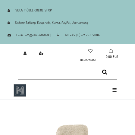
VILLA MÖBEL ONLINE SHOP
Sichere Zahlung: Easycredit, Klarna, PayPal, Überweisung
Email: info@villamoebel.de |
Tel: +49 (0) 69 79219084
0,00 EUR
Wunschliste
☰